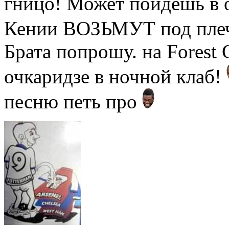
гницо! Может пойдёшь в 
Кении ВОЗЬМУТ под пле
Брата попрошу. на Forest
очкаридзе в ночной клаб!
песню петь про