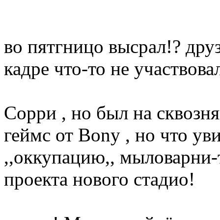
во пятгницо высрал!? дру
кадре что-то не участвова
Сорри , но был на сквозн
геймс от Bony , но что уви
,,оккупацию,, мыловарни-
проекта нового стадио!