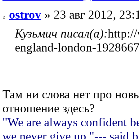
ostrov
» 23 авг 2012, 23:
Кузьмич писал(а):
http:
england-london-192866
Там ни слова нет про нов
отношение здесь?
"We are always confident be
we never give up,"--- said 