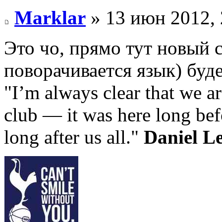
Marklar
» 13 июн 2012, 
Это чо, прямо тут новый с
поворачивается язык) буд
"I’m always clear that we ar
club — it was here long bef
long after us all."
Daniel L