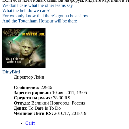
Если есть идеи новых смайлов на форум, кидайте картинки в эт
We don't care what the other teams say
What the hell do we care?
For we only know that there's gonna be a show
And the Tottenham Hotspur will be there
DirtyBird
Директор Лэйн
Сообщения:
22946
Зарегистрирован:
10 авг 2011, 13:05
Средств на руках:
78.30 RS
Откуда:
Великий Новгород, Россия
Девиз:
To Dare Is To Do
Чемпион Лиги RS:
2016/17, 2018/19
Сайт