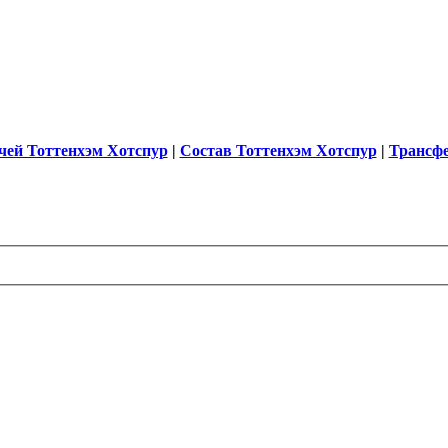
чей Тоттенхэм Хотспур
|
Состав Тоттенхэм Хотспур
|
Трансф