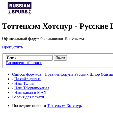
Тоттенхэм Хотспур - Русски
Официальный форум болельщиков Тоттенхэма
Пропустить
Расширенный поиск
Список форумов
‹
Правила форума Русских Шпор (Russian
‹
На сайт spurs.ru
‹
Наш Twitter
‹
Наш Telegram-канал
‹
Наш канал в MAX
Версия для печати
Последние новости
Тоттенхэм Хотспур
: