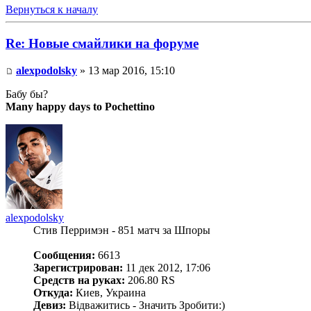
Вернуться к началу
Re: Новые смайлики на форуме
alexpodolsky
» 13 мар 2016, 15:10
Бабу бы?
Many happy days to Pochettino
alexpodolsky
Стив Перримэн - 851 матч за Шпоры
Сообщения:
6613
Зарегистрирован:
11 дек 2012, 17:06
Средств на руках:
206.80 RS
Откуда:
Киев, Украина
Девиз:
Відважитись - Значить Зробити:)