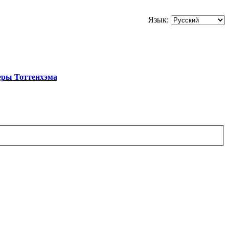
Язык:
еры Тоттенхэма