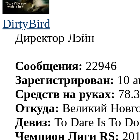
DirtyBird
Директор Лэйн
Сообщения:
22946
Зарегистрирован:
10 а
Средств на руках:
78.3
Откуда:
Великий Новго
Девиз:
To Dare Is To Do
Чемпион Лиги RS:
201