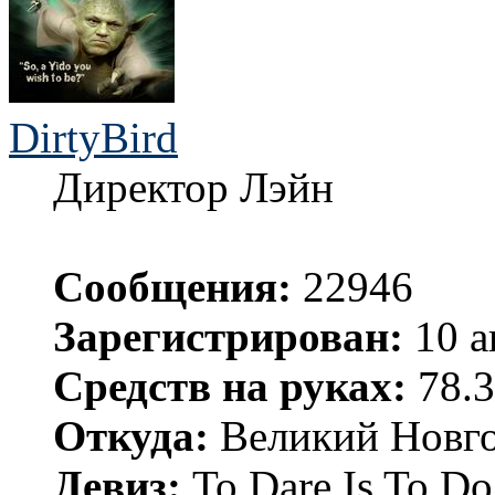
DirtyBird
Директор Лэйн
Сообщения:
22946
Зарегистрирован:
10 а
Средств на руках:
78.3
Откуда:
Великий Новго
Девиз:
To Dare Is To Do