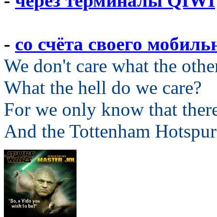
-
через терминалы QIWI
-
со счёта своего мобил
We don't care what the othe
What the hell do we care?
For we only know that ther
And the Tottenham Hotspur 