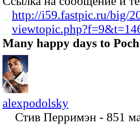
Ссылка на сообщение и т
_
http://i59.fastpic.ru/big/
_
viewtopic.php?f=9&t=1
Many happy days to Poch
alexpodolsky
Стив Перримэн - 851 м