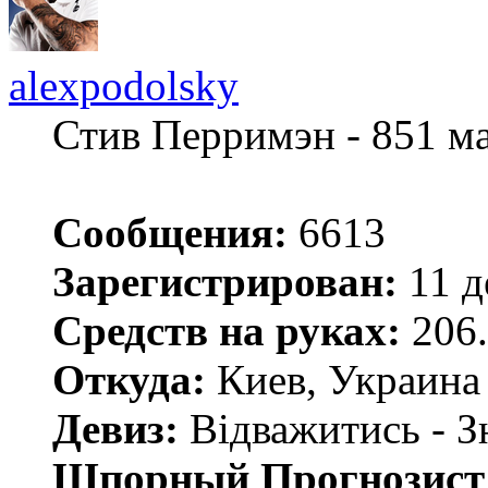
alexpodolsky
Стив Перримэн - 851 м
Сообщения:
6613
Зарегистрирован:
11 д
Средств на руках:
206.
Откуда:
Киев, Украина
Девиз:
Відважитись - З
Шпорный Прогнозист