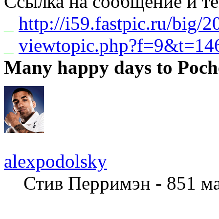
Ссылка на сообщение и т
_
http://i59.fastpic.ru/big/
_
viewtopic.php?f=9&t=1
Many happy days to Poch
alexpodolsky
Стив Перримэн - 851 м