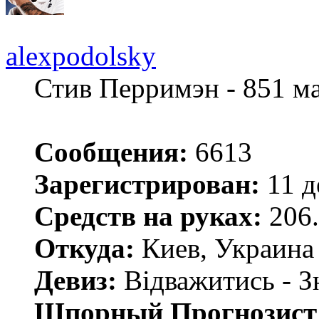
alexpodolsky
Стив Перримэн - 851 м
Сообщения:
6613
Зарегистрирован:
11 д
Средств на руках:
206.
Откуда:
Киев, Украина
Девиз:
Відважитись - З
Шпорный Прогнозист