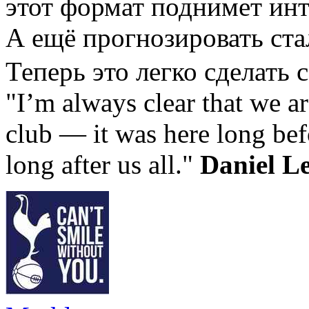
этот формат поднимет инт
А ещё прогнозировать ста
Теперь это легко сделать 
"I’m always clear that we ar
club — it was here long bef
long after us all."
Daniel L