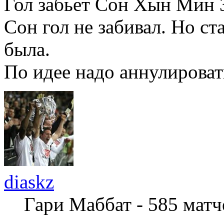
Гол забьет Сон Хын Мин 
Сон гол не забивал. Но ста
была.
По идее надо аннулировать
diaskz
Гари Маббат - 585 мат