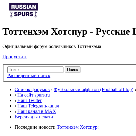
Тоттенхэм Хотспур - Русски
Официальный форум болельщиков Тоттенхэма
Пропустить
Расширенный поиск
Список форумов
‹
Футбольный офф-топ (Football off-top)
‹
‹
На сайт spurs.ru
‹
Наш Twitter
‹
Наш Telegram-канал
‹
Наш канал в MAX
Версия для печати
Последние новости
Тоттенхэм Хотспур
: