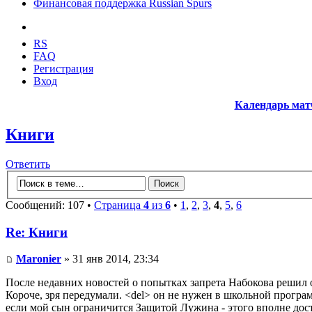
Финансовая поддержка Russian Spurs
RS
FAQ
Регистрация
Вход
Календарь мат
Книги
Ответить
Сообщений: 107 •
Страница
4
из
6
•
1
,
2
,
3
,
4
,
5
,
6
Re: Книги
Maronier
» 31 янв 2014, 23:34
После недавних новостей о попытках запрета Набокова решил 
Короче, зря передумали. <del> он не нужен в школьной програ
если мой сын ограничится Защитой Лужина - этого вполне дост