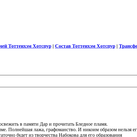
чей Тоттенхэм Хотспур
|
Состав Тоттенхэм Хотспур
|
Трансф
освежить в памяти Дар и прочитать Бледное пламя.
мме. Полнейшая лажа, графоманство. И никоим образом нельзя ег
аточно будет из творчества Набокова для его образования