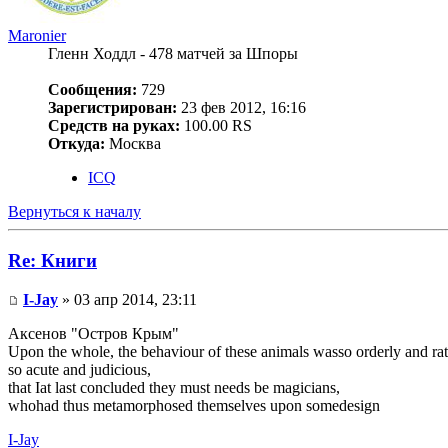
Maronier
Гленн Ходдл - 478 матчей за Шпоры
Сообщения:
729
Зарегистрирован:
23 фев 2012, 16:16
Средств на руках:
100.00 RS
Откуда:
Москва
ICQ
Вернуться к началу
Re: Книги
I-Jay
» 03 апр 2014, 23:11
Аксенов "Остров Крым"
Upon the whole, the behaviour of these animals wasso orderly and ra
so acute and judicious,
that Iat last concluded they must needs be magicians,
whohad thus metamorphosed themselves upon somedesign
I-Jay