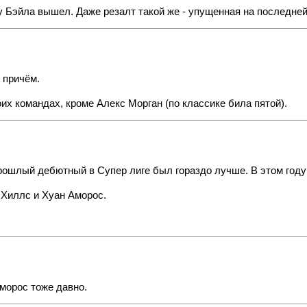
у Бэйла вышел. Даже резалт такой же - упущенная на последней
 причём.
оих командах, кроме Алекс Морган (по классике била пятой).
ошлый дебютный в Супер лиге был гораздо лучше. В этом году 
 Хиллс и Хуан Аморос.
Аморос тоже давно.