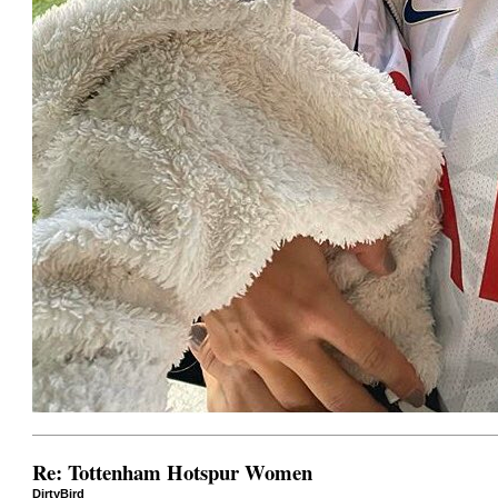
Re: Tottenham Hotspur Women
DirtyBird