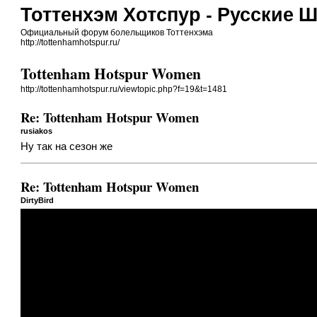
Тоттенхэм Хотспур - Русские 
Официальный форум болельщиков Тоттенхэма
http://tottenhamhotspur.ru/
Tottenham Hotspur Women
http://tottenhamhotspur.ru/viewtopic.php?f=19&t=1481
Re: Tottenham Hotspur Women
rusiakos
Ну так на сезон же
Re: Tottenham Hotspur Women
DirtyBird