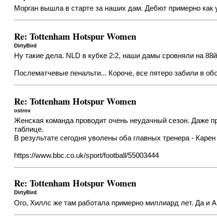
Морган вышла в старте за наших дам. Дебют примерно как 
Re: Tottenham Hotspur Women
DirtyBird
Ну такие дела. NLD в кубке 2:2, наши дамы сровняли на 88й
Послематчевые пенальти... Короче, все пятеро забили в об
Re: Tottenham Hotspur Women
ostrov
Женская команда проводит очень неудачный сезон. Даже пр
таблице.
В результате сегодня уволены оба главных тренера - Карен
https://www.bbc.co.uk/sport/football/55003444
Re: Tottenham Hotspur Women
DirtyBird
Ого, Хиллс же там работала примерно миллиард лет. Да и 