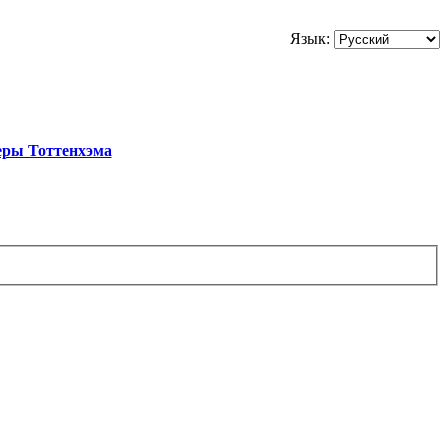
Язык:
еры Тоттенхэма