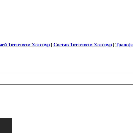
чей Тоттенхэм Хотспур
|
Состав Тоттенхэм Хотспур
|
Трансф