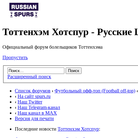
Тоттенхэм Хотспур - Русски
Официальный форум болельщиков Тоттенхэма
Пропустить
Расширенный поиск
Список форумов
‹
Футбольный офф-топ (Football off-top)
‹
‹
На сайт spurs.ru
‹
Наш Twitter
‹
Наш Telegram-канал
‹
Наш канал в MAX
Версия для печати
Последние новости
Тоттенхэм Хотспур
: