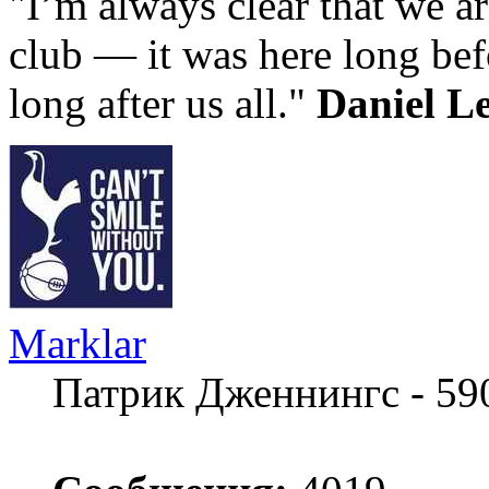
"I’m always clear that we ar
club — it was here long bef
long after us all."
Daniel L
Marklar
Патрик Дженнингс - 59