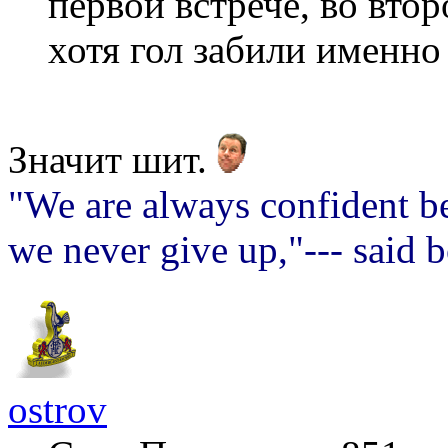
первой встрече, во вто
хотя гол забили именно 
Значит шит.
"We are always confident be
we never give up,"--- said 
ostrov