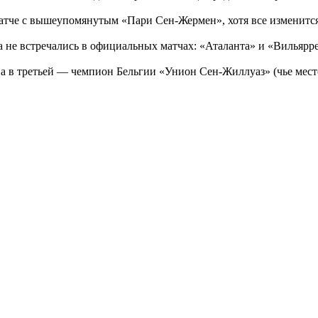
матче с вышеупомянутым «Пари Сен-Жермен», хотя все изменит
 не встречались в официальных матчах: «Аталанта» и «Вильярре
а в третьей — чемпион Бельгии «Унион Сен-Жиллуаз» (чье мест