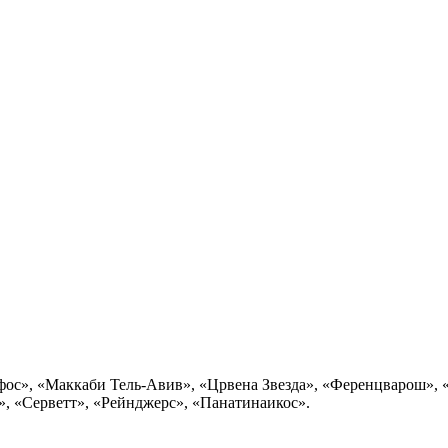
», «Маккаби Тель-Авив», «Црвена Звезда», «Ференцварош», «Л
», «Серветт», «Рейнджерс», «Панатинаикос».