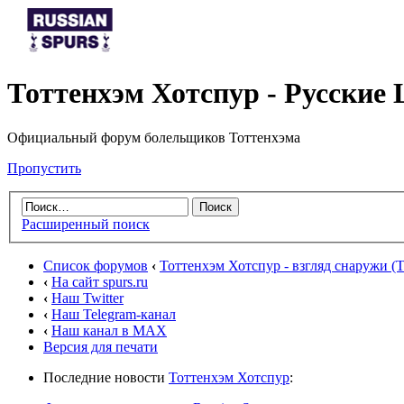
Тоттенхэм Хотспур - Русски
Официальный форум болельщиков Тоттенхэма
Пропустить
Расширенный поиск
Список форумов
‹
Тоттенхэм Хотспур - взгляд снаружи (To
‹
На сайт spurs.ru
‹
Наш Twitter
‹
Наш Telegram-канал
‹
Наш канал в MAX
Версия для печати
Последние новости
Тоттенхэм Хотспур
: