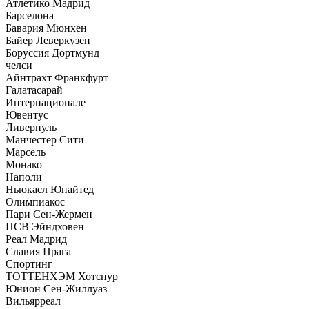
Атлетико Мадрид
Барселона
Бавария Мюнхен
Байер Леверкузен
Боруссия Дортмунд
челси
Айнтрахт Франкфурт
Галатасарай
Интернационале
Ювентус
Ливерпуль
Манчестер Сити
Марсель
Монако
Наполи
Ньюкасл Юнайтед
Олимпиакос
Пари Сен-Жермен
ПСВ Эйндховен
Реал Мадрид
Славия Прага
Спортинг
ТОТТЕНХЭМ Хотспур
Юнион Сен-Жиллуаз
Вильярреал