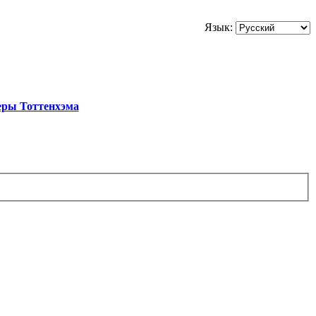
Язык:
еры Тоттенхэма