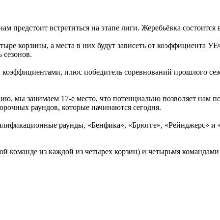
 предстоит встретиться на этапе лиги. Жеребьёвка состоится в 
етыре корзины, а места в них будут зависеть от коэффициента У
ь сезонов.
 коэффициентами, плюс победитель соревнований прошлого сезо
, мы занимаем 17-е место, что потенциально позволяет нам поп
орочных раундов, которые начинаются сегодня.
квалификационные раунды, «Бенфика», «Брюгге», «Рейнджерс» и
й команде из каждой из четырех корзин) и четырьмя командами н