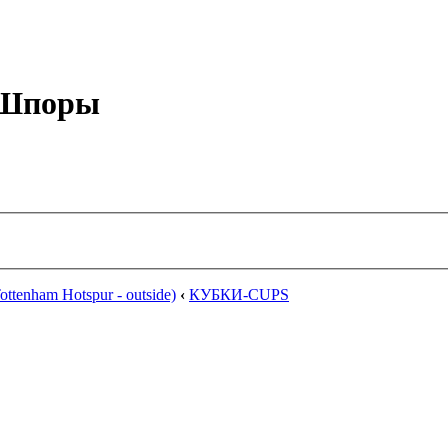
е Шпоры
ttenham Hotspur - outside)
‹
КУБКИ-CUPS