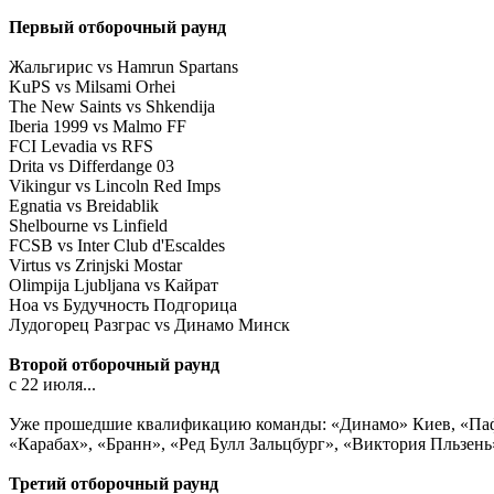
Первый отборочный раунд
Жальгирис vs Hamrun Spartans
KuPS vs Milsami Orhei
The New Saints vs Shkendija
Iberia 1999 vs Malmo FF
FCI Levadia vs RFS
Drita vs Differdange 03
Vikingur vs Lincoln Red Imps
Egnatia vs Breidablik
Shelbourne vs Linfield
FCSB vs Inter Club d'Escaldes
Virtus vs Zrinjski Mostar
Olimpija Ljubljana vs Кайрат
Ноа vs Будучность Подгорица
Лудогорец Разграс vs Динамо Минск
Второй отборочный раунд
с 22 июля...
Уже прошедшие квалификацию команды: «Динамо» Киев, «Пафос
«Карабах», «Бранн», «Ред Булл Зальцбург», «Виктория Пльзень
Третий отборочный раунд