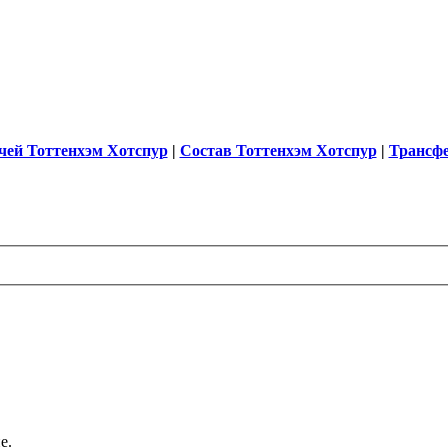
чей Тоттенхэм Хотспур
|
Состав Тоттенхэм Хотспур
|
Трансф
е.