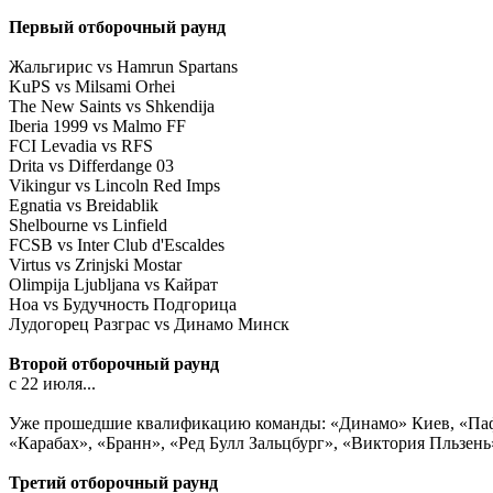
Первый отборочный раунд
Жальгирис vs Hamrun Spartans
KuPS vs Milsami Orhei
The New Saints vs Shkendija
Iberia 1999 vs Malmo FF
FCI Levadia vs RFS
Drita vs Differdange 03
Vikingur vs Lincoln Red Imps
Egnatia vs Breidablik
Shelbourne vs Linfield
FCSB vs Inter Club d'Escaldes
Virtus vs Zrinjski Mostar
Olimpija Ljubljana vs Кайрат
Ноа vs Будучность Подгорица
Лудогорец Разграс vs Динамо Минск
Второй отборочный раунд
с 22 июля...
Уже прошедшие квалификацию команды: «Динамо» Киев, «Пафос
«Карабах», «Бранн», «Ред Булл Зальцбург», «Виктория Пльзень
Третий отборочный раунд