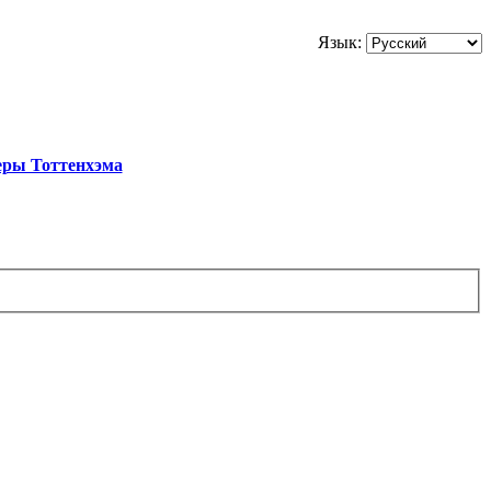
Язык:
еры Тоттенхэма