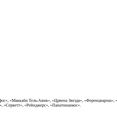
», «Маккаби Тель-Авив», «Црвена Звезда», «Ференцварош», «Л
», «Серветт», «Рейнджерс», «Панатинаикос».