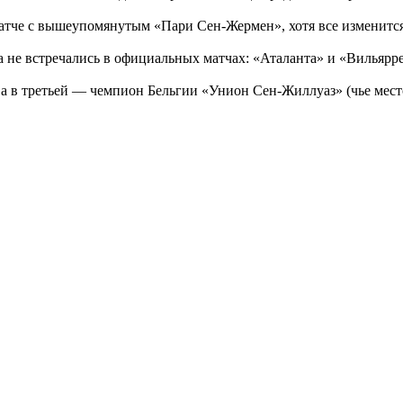
матче с вышеупомянутым «Пари Сен-Жермен», хотя все изменит
 не встречались в официальных матчах: «Аталанта» и «Вильярре
а в третьей — чемпион Бельгии «Унион Сен-Жиллуаз» (чье мест