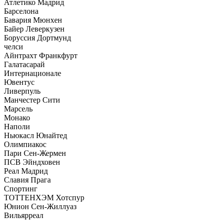
Атлетико Мадрид
Барселона
Бавария Мюнхен
Байер Леверкузен
Боруссия Дортмунд
челси
Айнтрахт Франкфурт
Галатасарай
Интернационале
Ювентус
Ливерпуль
Манчестер Сити
Марсель
Монако
Наполи
Ньюкасл Юнайтед
Олимпиакос
Пари Сен-Жермен
ПСВ Эйндховен
Реал Мадрид
Славия Прага
Спортинг
ТОТТЕНХЭМ Хотспур
Юнион Сен-Жиллуаз
Вильярреал