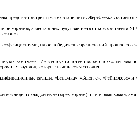
 предстоит встретиться на этапе лиги. Жеребьёвка состоится в 
етыре корзины, а места в них будут зависеть от коэффициента У
ь сезонов.
 коэффициентами, плюс победитель соревнований прошлого сезо
, мы занимаем 17-е место, что потенциально позволяет нам поп
орочных раундов, которые начинаются сегодня.
квалификационные раунды, «Бенфика», «Брюгге», «Рейнджерс» и
й команде из каждой из четырех корзин) и четырьмя командами н