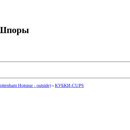
е Шпоры
ttenham Hotspur - outside)
‹
КУБКИ-CUPS