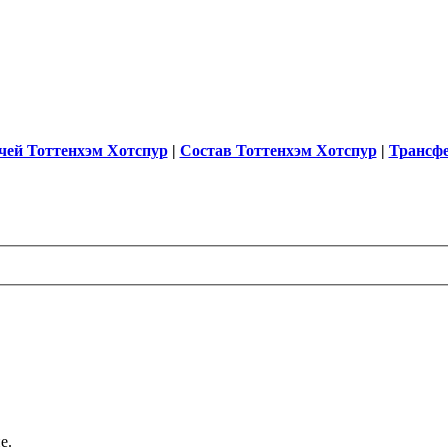
чей Тоттенхэм Хотспур
|
Состав Тоттенхэм Хотспур
|
Трансф
е.