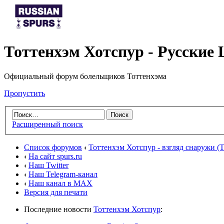
Тоттенхэм Хотспур - Русски
Официальный форум болельщиков Тоттенхэма
Пропустить
Расширенный поиск
Список форумов
‹
Тоттенхэм Хотспур - взгляд снаружи (To
‹
На сайт spurs.ru
‹
Наш Twitter
‹
Наш Telegram-канал
‹
Наш канал в MAX
Версия для печати
Последние новости
Тоттенхэм Хотспур
: