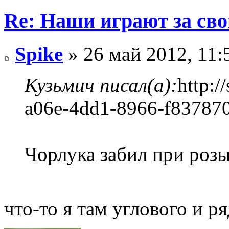
Re: Наши играют за св
Spike
» 26 май 2012, 11:
Кузьмич писал(а):
http:/
a06e-4dd1-8966-f83787
Чорлука забил при роз
что-то я там углового и р