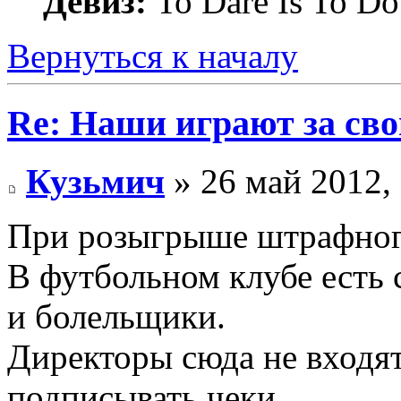
Девиз:
To Dare Is To Do
Вернуться к началу
Re: Наши играют за св
Кузьмич
» 26 май 2012,
При розыгрыше штрафного
В футбольном клубе есть с
и болельщики.
Директоры сюда не входя
подписывать чеки.