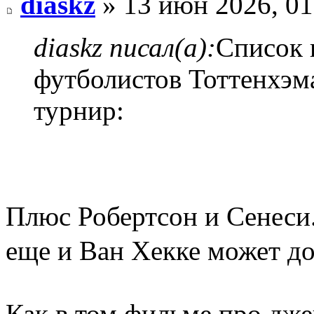
diaskz
» 13 июн 2026, 01
diaskz писал(а):
Список 
футболистов Тоттенхэма
турнир:
Плюс Робертсон и Сенеси.
еще и Ван Хекке может д
Как в том фильме про дже