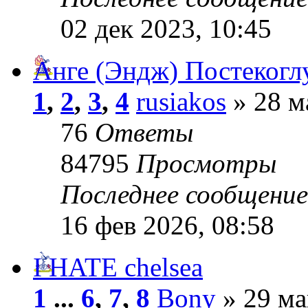
02 дек 2023, 10:45
Анге (Эндж) Постекогл
1
,
2
,
3
,
4
rusiakos
» 28 м
76
Ответы
84795
Просмотры
Последнее сообщени
16 фев 2026, 08:58
I HATE chelsea
1
...
6
,
7
,
8
Bony
» 29 ма