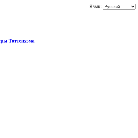
Язык:
еры Тоттенхэма