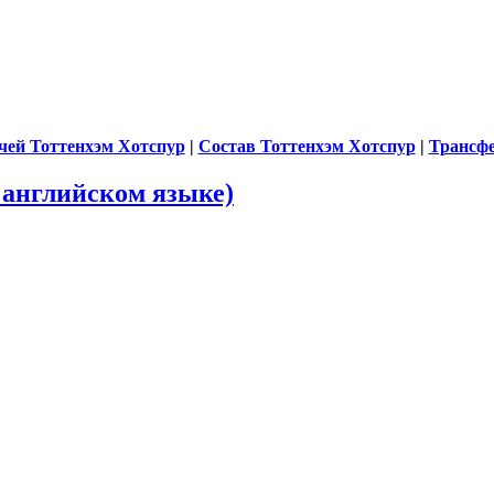
чей Тоттенхэм Хотспур
|
Состав Тоттенхэм Хотспур
|
Трансф
а английском языке)