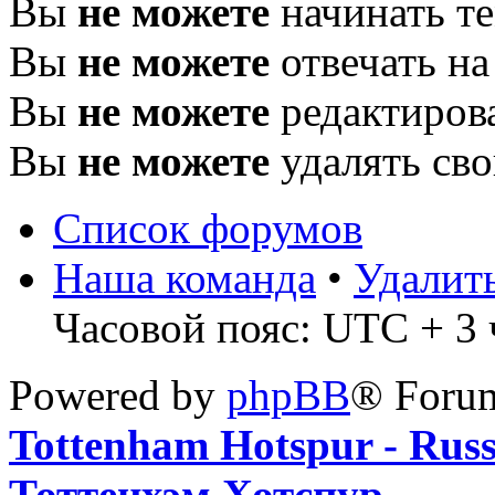
Вы
не можете
начинать т
Вы
не можете
отвечать н
Вы
не можете
редактиров
Вы
не можете
удалять св
Список форумов
Наша команда
•
Удалит
Часовой пояс: UTC + 3 ч
Powered by
phpBB
® Foru
Tottenham Hotspur - Rus
Тоттенхэм Хотспур