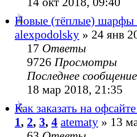
14 окт 2018, 09:40
Новые (тёплые) шарфы 
alexpodolsky
» 24 янв 2
17
Ответы
9726
Просмотры
Последнее сообщени
18 мар 2018, 21:35
Как заказать на офсайт
1
,
2
,
3
,
4
atematy
» 13 ма
63
Ответы