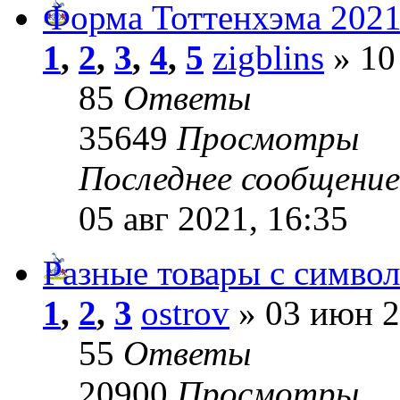
Форма Тоттенхэма 2021
1
,
2
,
3
,
4
,
5
zigblins
» 10
85
Ответы
35649
Просмотры
Последнее сообщени
05 авг 2021, 16:35
Разные товары с симво
1
,
2
,
3
ostrov
» 03 июн 2
55
Ответы
20900
Просмотры