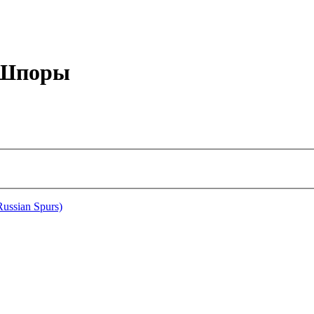
е Шпоры
ussian Spurs)