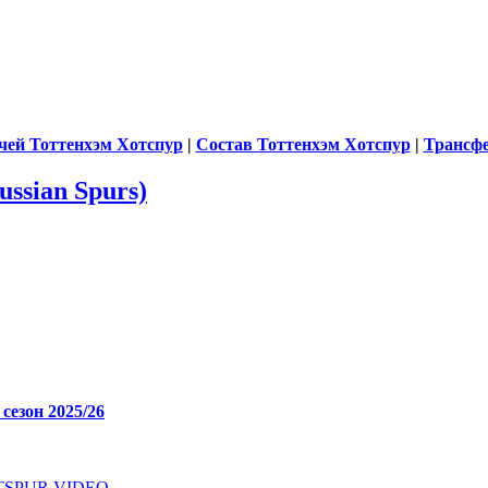
чей Тоттенхэм Хотспур
|
Состав Тоттенхэм Хотспур
|
Трансф
ssian Spurs)
зон 2025/26
SPUR VIDEO