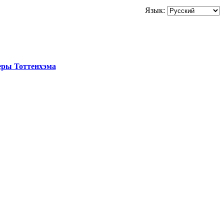
Язык:
еры Тоттенхэма