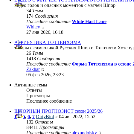
видео голов и опасных моментов с матчей Шпор
34
Темы
174
Сообщения
Последнее сообщение
White Hart Lane
Whitey
27 янв 2026, 16:18
АТРИБУТИКА ТОТТЕНХЭМА
товары с символикой Русских Шпор и Тоттенхэм Хотспу
26
Темы
1418
Сообщения
Последнее сообщение
Форма Тоттенхэма в сезоне 
Zakhar
05 фев 2026, 23:23
Активные темы
Ответы
Просмотры
Последнее сообщение
ШПОРНЫЙ ПРОГНОЗИСТ сезон 2025/26
1
...
5
,
6
,
7
DirtyBird
» 04 авг 2022, 15:52
132
Ответы
84411
Просмотры
Последнее сообщение
alexpodolsky